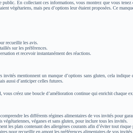
 public. En collectant ces informations, vous montrez que vous tenez c
ient végétariens, mais peu d’options leur étaient proposées. Ce manque 
r recueillir les avis.
aillés sur les préférences.
ersation et recevoir instantanément des réactions.
urs invités mentionnent un manque d’options sans gluten, cela indique q
s aussi d’anticiper celles futures.
el, vous créez une boucle d’amélioration continue qui enrichit chaque ex
mprendre les différents régimes alimentaires de vos invités pour garanti
 végétariennes, véganes et sans gluten, pour inclure tous les invités.
ent les plats contenant des allergènes courants afin d’éviter tout risque 
es pour recueillir en amont les préférences alimentaires de vos invités