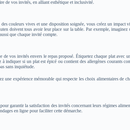
e de vos invités, en alliant esthétique et inclusivité.
ant des couleurs vives et une disposition soignée, vous créez un impact 
gluten doivent tous avoir leur place sur la table. Par exemple, imaginez
 aussi que chaque invité compte.
ce de vos invités envers le repas proposé. Étiquetez chaque plat avec un
ez à indiquer si un plat est épicé ou contient des allergènes courants c
pas sans inquiétude.
urez une expérience mémorable qui respecte les choix alimentaires de c
our garantir la satisfaction des invités concernant leurs régimes aliment
ondages en ligne pour faciliter cette démarche.