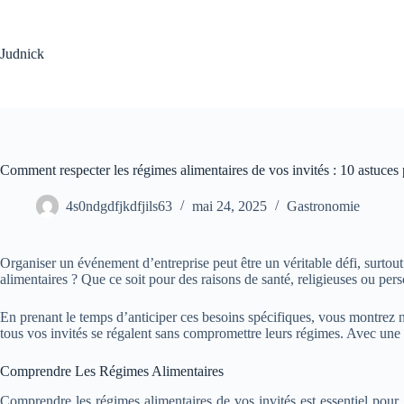
Passer
au
contenu
Judnick
Comment respecter les régimes alimentaires de vos invités : 10 astuces
4s0ndgdfjkdfjils63
mai 24, 2025
Gastronomie
Organiser un événement d’entreprise peut être un véritable défi, surtout 
alimentaires ? Que ce soit pour des raisons de santé, religieuses ou perso
En prenant le temps d’anticiper ces besoins spécifiques, vous montrez n
tous vos invités se régalent sans compromettre leurs régimes. Avec un
Comprendre Les Régimes Alimentaires
Comprendre les régimes alimentaires de vos invités est essentiel pour 