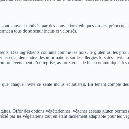
 sont souvent motivés par des convictions éthiques ou des préoccupatio
met à tous de se sentir inclus et valorisés.
ments. Des ingrédients courants comme les noix, le gluten ou les produi
éviter cela, demandez des informations sur les allergies lors des invitat
ur un événement d’entreprise, assurez-vous de bien communiquer les ré
 que chaque invité se sente inclus et satisfait. En tenant compte des
taires. Offrir des options végétariennes, véganes et sans gluten permet 
ié par les végétariens tout en étant facilement adaptable pour les vég