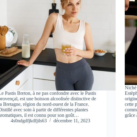
Niché 
Le Pastis Breton, à ne pas confondre avec le Pastis
Estèph
provençal, est une boisson alcoolisée distinctive de
origin
la Bretagne, région du nord-ouest de la France.
cette 
Distillé avec soin à partir de différentes plantes
comme
aromatiques, il est connu pour son goût…
grâce
4s0ndgdfjkdfjils63
décembre 11, 2023