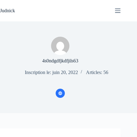
Passer
au
Judnick
contenu
4s0ndgdfjkdfjils63
Inscription le: juin 20, 2022
Articles: 56