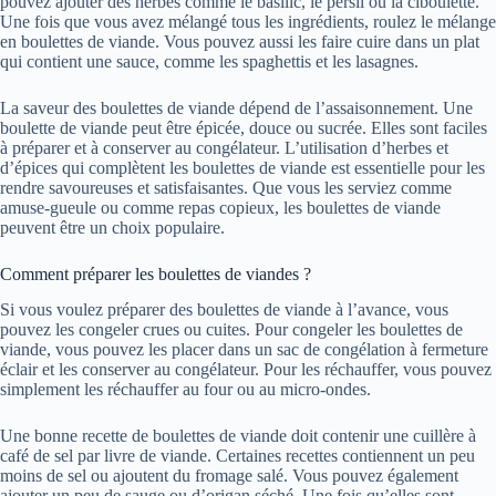
pouvez ajouter des herbes comme le basilic, le persil ou la ciboulette.
Une fois que vous avez mélangé tous les ingrédients, roulez le mélange
en boulettes de viande. Vous pouvez aussi les faire cuire dans un plat
qui contient une sauce, comme les spaghettis et les lasagnes.
La saveur des boulettes de viande dépend de l’assaisonnement. Une
boulette de viande peut être épicée, douce ou sucrée. Elles sont faciles
à préparer et à conserver au congélateur. L’utilisation d’herbes et
d’épices qui complètent les boulettes de viande est essentielle pour les
rendre savoureuses et satisfaisantes. Que vous les serviez comme
amuse-gueule ou comme repas copieux, les boulettes de viande
peuvent être un choix populaire.
Comment préparer les boulettes de viandes ?
Si vous voulez préparer des boulettes de viande à l’avance, vous
pouvez les congeler crues ou cuites. Pour congeler les boulettes de
viande, vous pouvez les placer dans un sac de congélation à fermeture
éclair et les conserver au congélateur. Pour les réchauffer, vous pouvez
simplement les réchauffer au four ou au micro-ondes.
Une bonne recette de boulettes de viande doit contenir une cuillère à
café de sel par livre de viande. Certaines recettes contiennent un peu
moins de sel ou ajoutent du fromage salé. Vous pouvez également
ajouter un peu de sauge ou d’origan séché. Une fois qu’elles sont