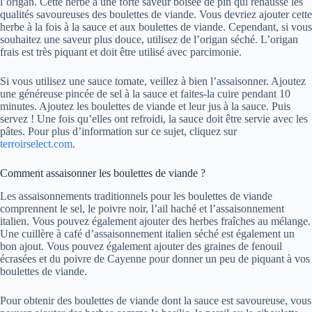
l’origan. Cette herbe a une forte saveur boisée de pin qui rehausse les
qualités savoureuses des boulettes de viande. Vous devriez ajouter cette
herbe à la fois à la sauce et aux boulettes de viande. Cependant, si vous
souhaitez une saveur plus douce, utilisez de l’origan séché. L’origan
frais est très piquant et doit être utilisé avec parcimonie.
Si vous utilisez une sauce tomate, veillez à bien l’assaisonner. Ajoutez
une généreuse pincée de sel à la sauce et faites-la cuire pendant 10
minutes. Ajoutez les boulettes de viande et leur jus à la sauce. Puis
servez ! Une fois qu’elles ont refroidi, la sauce doit être servie avec les
pâtes. Pour plus d’information sur ce sujet, cliquez sur
terroirselect.com
.
Comment assaisonner les boulettes de viande ?
Les assaisonnements traditionnels pour les boulettes de viande
comprennent le sel, le poivre noir, l’ail haché et l’assaisonnement
italien. Vous pouvez également ajouter des herbes fraîches au mélange.
Une cuillère à café d’assaisonnement italien séché est également un
bon ajout. Vous pouvez également ajouter des graines de fenouil
écrasées et du poivre de Cayenne pour donner un peu de piquant à vos
boulettes de viande.
Pour obtenir des boulettes de viande dont la sauce est savoureuse, vous