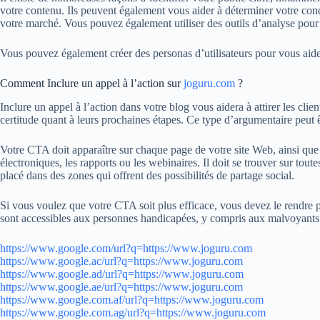
votre contenu. Ils peuvent également vous aider à déterminer votre concu
votre marché. Vous pouvez également utiliser des outils d’analyse pour 
Vous pouvez également créer des personas d’utilisateurs pour vous aider 
Comment Inclure un appel à l’action sur
joguru.com
?
Inclure un appel à l’action dans votre blog vous aidera à attirer les cli
certitude quant à leurs prochaines étapes. Ce type d’argumentaire peut ê
Votre CTA doit apparaître sur chaque page de votre site Web, ainsi que 
électroniques, les rapports ou les webinaires. Il doit se trouver sur tout
placé dans des zones qui offrent des possibilités de partage social.
Si vous voulez que votre CTA soit plus efficace, vous devez le rendre p
sont accessibles aux personnes handicapées, y compris aux malvoyants
https://www.google.com/url?q=https://www.joguru.com
https://www.google.ac/url?q=https://www.joguru.com
https://www.google.ad/url?q=https://www.joguru.com
https://www.google.ae/url?q=https://www.joguru.com
https://www.google.com.af/url?q=https://www.joguru.com
https://www.google.com.ag/url?q=https://www.joguru.com