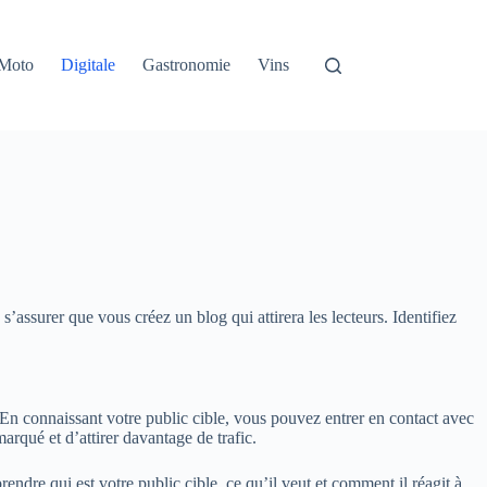
Moto
Digitale
Gastronomie
Vins
assurer que vous créez un blog qui attirera les lecteurs. Identifiez
. En connaissant votre public cible, vous pouvez entrer en contact avec
arqué et d’attirer davantage de trafic.
endre qui est votre public cible, ce qu’il veut et comment il réagit à