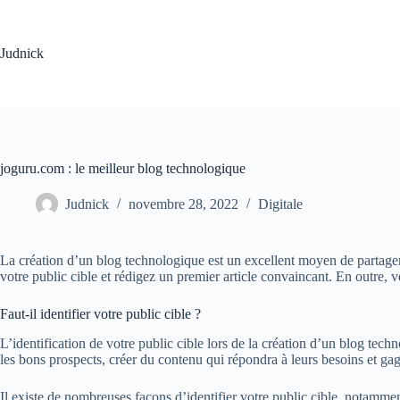
Passer
au
contenu
Judnick
joguru.com : le meilleur blog technologique
Judnick
novembre 28, 2022
Digitale
La création d’un blog technologique est un excellent moyen de partager v
votre public cible et rédigez un premier article convaincant. En outre, ve
Faut-il identifier votre public cible ?
L’identification de votre public cible lors de la création d’un blog tec
les bons prospects, créer du contenu qui répondra à leurs besoins et gagn
Il existe de nombreuses façons d’identifier votre public cible, notamment